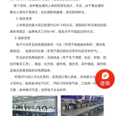
除了溶剂，各种重金属对人体的危害也很大，并且，由于重金属积
聚在人体内不易排出，会长期影响健康，甚至影响终生。
2. 噪音危害
人对噪音的最大容忍程度约120~140分贝。我国现行有关噪音的国
家标准规定：如果每天工作8小时，噪音水平不能超过85分贝。
3. 辐射危害
电子行业常见的电离辐射有：X光（常用于电路板的制作、测试电
路错误）、放射性同位素（常用于测试密封后零件内是否有空气）。
常见的非电离辐射有：无线电波（常产生于增塑、粘合、焊接、固
化环氧等工序）、微波、红外线、紫外线、激光等。其中微波、紫外线
及激光是最危险的非电离辐射。
申瑞
SRA烟尘净化机
系列，采用进口离心风机，具有吸力大，噪音
小等特点，能有效净化TVOC 、PM2.5等有害气体。工程师一对一定制
方案，多种模式可选，深受电子企业好评。