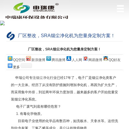
厂区整改，SRA烟尘净化机为您量身定制方案！
当前位置：
网站首页
>
公司简介
厂区整改，SRA烟尘净化机为您量身定制方案！
QQ空间
新浪微博
腾讯微博
人人网
网易微博
QQ好友
更多
申瑞公司专注
烟尘净化
行业已经17年了，电子厂是烟尘净化类客户
的一大主体。经历了从没有防护措施到增加净化机，再因为扩大生产，
而采用集中外排，到近两年环保力度加强，越来越多的客户开始批量安
装烟尘净化系统。
电子厂废气到底有哪些危害？
1. 有毒化学物质。
目前电子业使用的化学品有数百种，如洗板水、天拿水等。这些洗
剂中含有苯、三氯乙烯等成分，是公认的致癌物质。