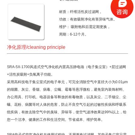
材质：纤维活性炭过滤网 。
功效：有效吸附净化有害异味气体。
维护： 吸附饱和后需定期更换，
周期：6-12个月。
净化原理/cleaning principle
SRA-5X-1700风道式空气净化机内置高压静电场（电子集尘室）+层过滤网
+活性炭吸附+负氧离子功能。
采用高科技电子集尘室式的电子单元，可完全消除空气中直径大小为0.01μm
的细菌、灰尘、香烟、病毒、尘螨、霉毒等悬浮微粒，避免室内装饰材料、
办公用具、打印机、电器设备等释放的有毒物质，以及灰尘、二手烟尘、尘
螨、花粉、病菌等对人体的危害，防止不良空气引起的过敏性疾病和呼吸系
统疾病，有效去除空气中的臭味、异味等，使空气滤净效果达99%以上，给
您一个洁净、健康的工作和生活空间。节省成本、维护简单。
SRA电子式空气净化机在使用过程中，不用更换过滤网，其电子集尘室只需